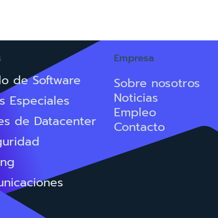
Learn more

s
Empresa
lo de Software
Sobre nosotros
Noticias
s Especiales
Empleo
es de Datacenter
Contacto
guridad
ing
unicaciones