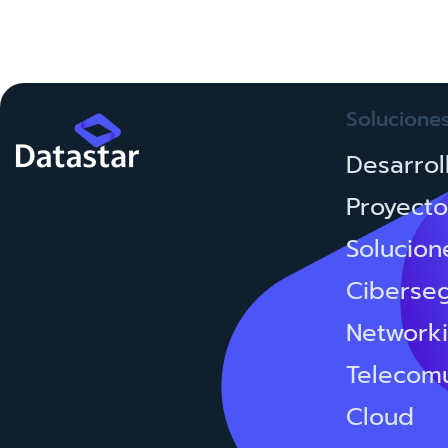
Nuestro Blog
Jul 28, 2026
Solucione
Desarrol
Proyecto
Solucion
Ciberse
Network
Telecom
Cloud