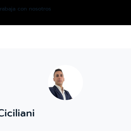
rabaja con nosotros
iciliani