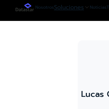
Soluciones
Nosotros
Noticias
T

Lucas C