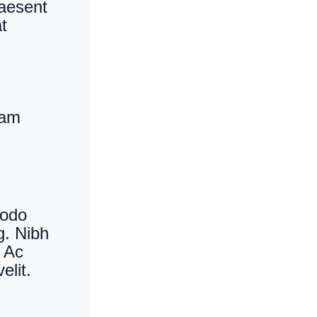
raesent
t
uam
modo
g. Nibh
. Ac
elit.