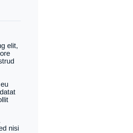
 elit,
lore
strud
 eu
idatat
lit
.
ed nisi