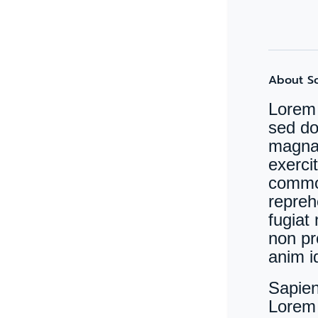
About S
Lorem 
sed do
magna 
exercit
commod
repreh
fugiat
non pro
anim i
Sapien
Lorem 