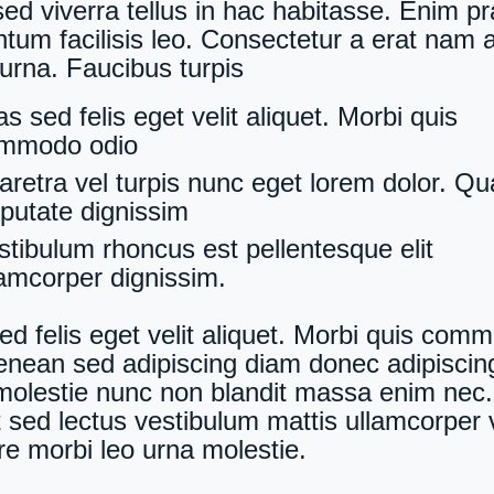
sed viverra tellus in hac habitasse. Enim p
tum facilisis leo. Consectetur a erat nam a
 urna. Faucibus turpis
s sed felis eget velit aliquet. Morbi quis
mmodo odio
aretra vel turpis nunc eget lorem dolor. Q
lputate dignissim
stibulum rhoncus est pellentesque elit
lamcorper dignissim.
ed felis eget velit aliquet. Morbi quis com
enean sed adipiscing diam donec adipiscin
 molestie nunc non blandit massa enim nec
t sed lectus vestibulum mattis ullamcorper v
e morbi leo urna molestie.