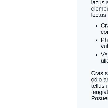
lacus 
elemen
lectus
Cra
co
Ph
vu
Ve
ul
Cras s
odio a
tellus
feugia
Posuer