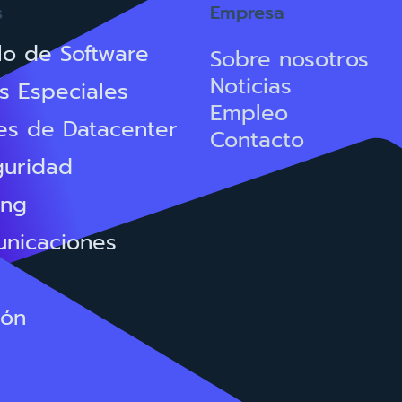
s
Empresa
lo de Software
Sobre nosotros
Noticias
s Especiales
Empleo
es de Datacenter
Contacto
guridad
ing
unicaciones
ión