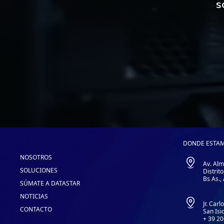
s
DONDE ESTAM
NOSOTROS
Av. Alm
SOLUCIONES
Distrit
Bs As.,
SÚMATE A DATASTAR
NOTICIAS
Jr. Car
CONTACTO
San Isi
+ 39 2