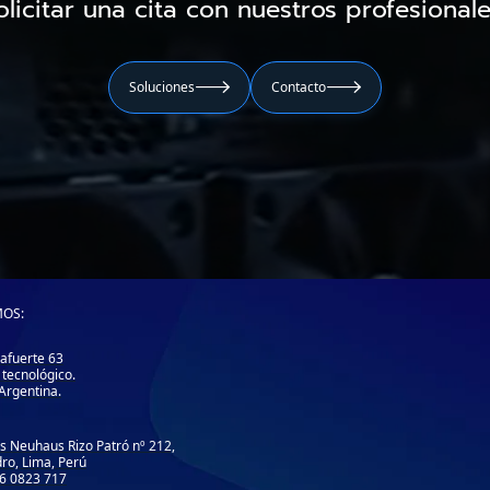
olicitar una cita con nuestros profesionale
Soluciones
Contacto


OS:
afuerte 63
o tecnológico.
 Argentina.
los Neuhaus Rizo Patró nº 212,
dro, Lima, Perú
06 0823 717