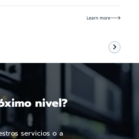
Learn more


róximo nivel?
stros servicios o a