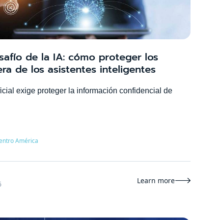
safío de la IA: cómo proteger los
era de los asistentes inteligentes
ficial exige proteger la información confidencial de
entro América
Learn more

6