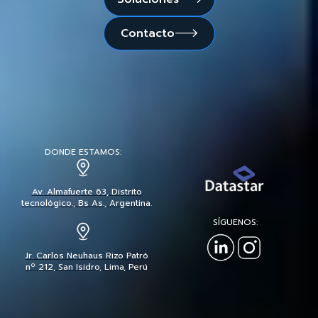
Contacto

DONDE ESTAMOS:
Av. Almafuerte 63, Distrito
tecnológico., Bs As., Argentina.
SÍGUENOS:
Jr. Carlos Neuhaus Rizo Patró
nº 212, San Isidro, Lima, Perú
Copyright @ 2025 - Datastar - Todos los derechos reservados
Política de Privacidad y uso de datos.