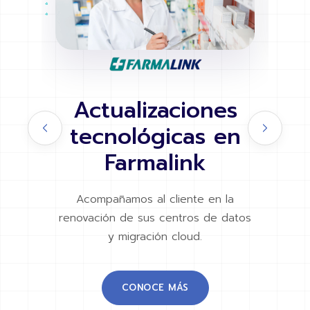
Huawei Cloud
s
para ONDISS
en
ONDISS logró un impacto directo real
logrando 64% de crecimiento
interanual.
la
datos
CONOCE MÁS