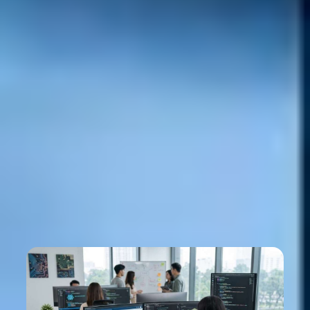
Panamá frente al desafío de la IA: cómo
proteger los datos críticos en la era de los
asistentes inteligentes
Innovar con Inteligencia Artificial exige proteger la información
confidencial de tu empresa.
Conrado Quiroga
Gerente de negocio en Centro América
Learn more

Aug 2, 2026
Nuestro Blog