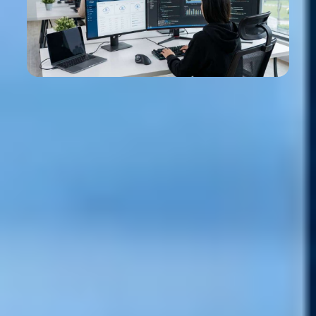
Redes de telecomunicaciones: el nuevo rol
estratégico en la era de la IA y 5G
Cómo las redes móviles evolucionan hacia infraestructuras críticas y
nuevos desafíos de seguridad
Aldo Demoro
Director de Tecnología de Telecomunicaciones
Learn more

Jul 28, 2026
Nuestro Blog