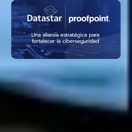
Datastar + Proofpoint: Alianza estratégica en
ciberseguridad
Alianzas estratégicas que potencian nuestras soluciones
Learn more

Jul 28, 2026
Noticias