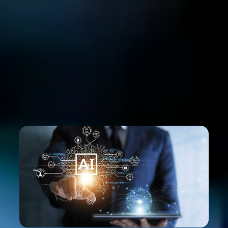
Desde adentro y sin filtros corporativos.
Lucas Ciciliani
Operations Manager en Datastar Perú
Learn more

Jul 28, 2026
Nuestro Blog