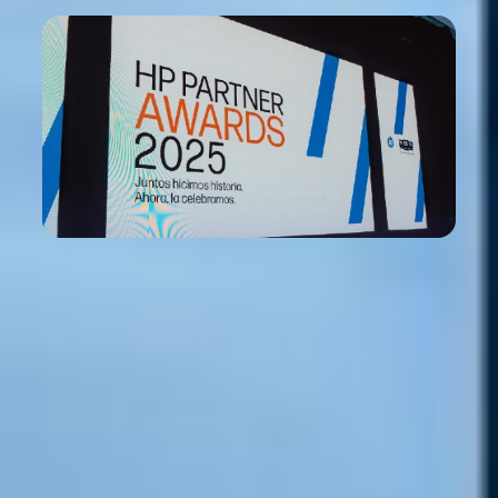
Datastar, Partner Revelación del Año en los
HP Partners Awards 2025
Un reconocimiento al esfuerzo y la visión compartida
Learn more

Dec 21, 2025
Noticias