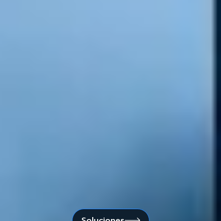
1 / 4

¿Listo para impulsar tu
negocio al próximo nivel?
Soluciones a medida y efectivas. Te
invitamos a explorar nuestros
servicios o a solicitar una cita con
nuestros profesionales.
Soluciones
