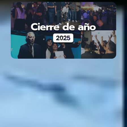
Brindamos por un 2025 lleno de logros y
objetivos cumplidos
Gracias equipo por hacerlo posible… y vamos por mucho más
Learn more

Apr 15, 2026
Noticias